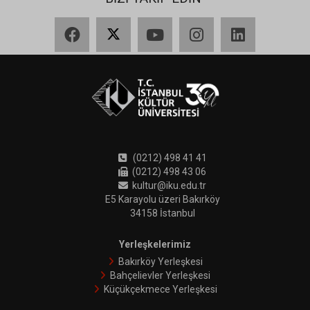
Facebook
X
YouTube
Instagram
LinkedIn
(0212) 498 41 41
(0212) 498 43 06
kultur@iku.edu.tr
E5 Karayolu üzeri Bakırköy
34158 İstanbul
Yerleşkelerimiz
Bakırköy Yerleşkesi
Bahçelievler Yerleşkesi
Küçükçekmece Yerleşkesi