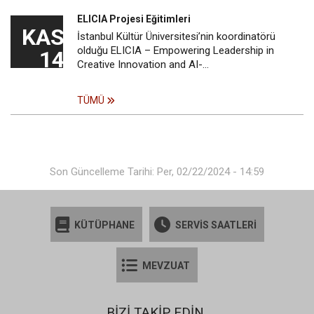
ELICIA Projesi Eğitimleri
KAS
İstanbul Kültür Üniversitesi’nin koordinatörü
olduğu ELICIA – Empowering Leadership in
14
Creative Innovation and AI-…
TÜMÜ
Son Güncelleme Tarihi: Per, 02/22/2024 - 14:59
KÜTÜPHANE
SERVİS SAATLERİ
MEVZUAT
BİZİ TAKİP EDİN