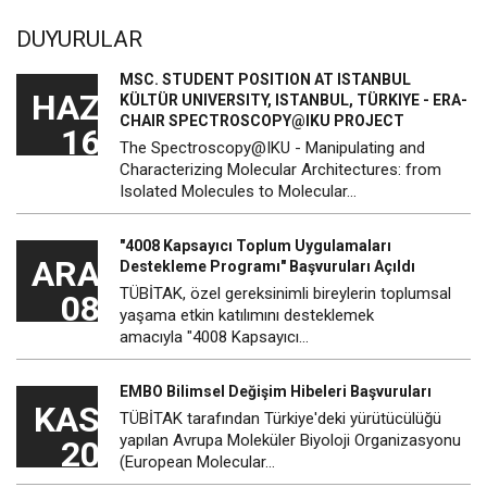
DUYURULAR
MSC. STUDENT POSITION AT ISTANBUL
HAZ
KÜLTÜR UNIVERSITY, ISTANBUL, TÜRKIYE - ERA-
CHAIR SPECTROSCOPY@IKU PROJECT
16
The Spectroscopy@IKU - Manipulating and
Characterizing Molecular Architectures: from
Isolated Molecules to Molecular…
"4008 Kapsayıcı Toplum Uygulamaları
ARA
Destekleme Programı" Başvuruları Açıldı
TÜBİTAK, özel gereksinimli bireylerin toplumsal
08
yaşama etkin katılımını desteklemek
amacıyla "4008 Kapsayıcı…
EMBO Bilimsel Değişim Hibeleri Başvuruları
KAS
TÜBİTAK tarafından Türkiye'deki yürütücülüğü
yapılan Avrupa Moleküler Biyoloji Organizasyonu
20
(European Molecular…