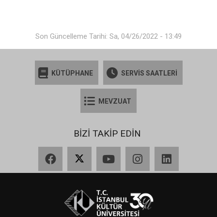
Son Güncelleme Tarihi: Sa, 04/26/2022 - 13:49
KÜTÜPHANE
SERVİS SAATLERİ
MEVZUAT
BİZİ TAKİP EDİN
Facebook
X
YouTube
Instagram
LinkedIn