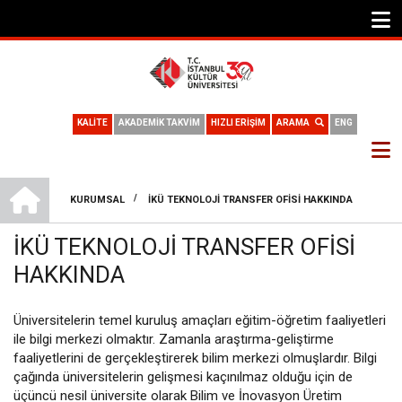
KALİTE
AKADEMİK TAKVİM
HIZLI ERİŞİM
ARAMA
ENG
TEKNOLOJI TRANSFER OFISI
/
KURUMSAL
İKÜ TEKNOLOJI TRANSFER OFISI HAKKINDA
SAYFA
İKÜ TEKNOLOJI TRANSFER OFISI
YOLU
HAKKINDA
Üniversitelerin temel kuruluş amaçları eğitim-öğretim faaliyetleri
ile bilgi merkezi olmaktır. Zamanla araştırma-geliştirme
faaliyetlerini de gerçekleştirerek bilim merkezi olmuşlardır. Bilgi
çağında üniversitelerin gelişmesi kaçınılmaz olduğu için de
üçüncü nesil üniversite olarak Bilim ve İnovasyon Üretim