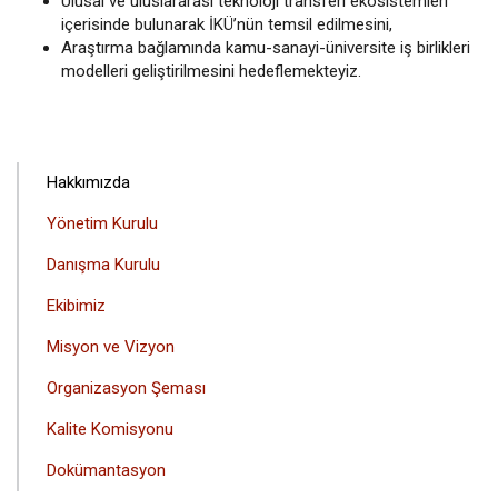
Ulusal ve uluslararası teknoloji transferi ekosistemleri
içerisinde bulunarak İKÜ’nün temsil edilmesini,
Araştırma bağlamında kamu-sanayi-üniversite iş birlikleri
modelleri geliştirilmesini hedeflemekteyiz.
ANA
Hakkımızda
GEZINTI
Yönetim Kurulu
MENÜSÜ
Danışma Kurulu
Ekibimiz
Misyon ve Vizyon
Organizasyon Şeması
Kalite Komisyonu
Dokümantasyon