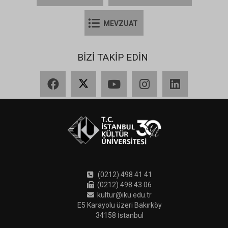
MEVZUAT
BİZİ TAKİP EDİN
Facebook
X
YouTube
Instagram
LinkedIn
(0212) 498 41 41
(0212) 498 43 06
kultur@iku.edu.tr
E5 Karayolu üzeri Bakırköy
34158 İstanbul