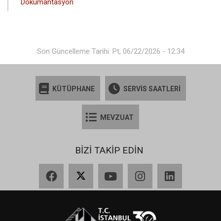
Dokümantasyon
Son Güncelleme Tarihi: Pt, 06/22/2026 - 12:34
KÜTÜPHANE
SERVİS SAATLERİ
MEVZUAT
BİZİ TAKİP EDİN
Facebook
X
YouTube
Instagram
LinkedIn