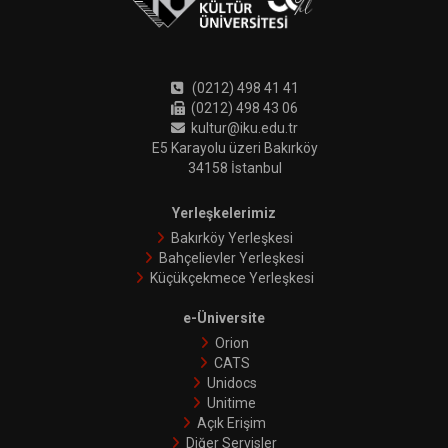
(0212) 498 41 41
(0212) 498 43 06
kultur@iku.edu.tr
E5 Karayolu üzeri Bakırköy
34158 İstanbul
Yerleşkelerimiz
Bakırköy Yerleşkesi
Bahçelievler Yerleşkesi
Küçükçekmece Yerleşkesi
e-Üniversite
Orion
CATS
Unidocs
Unitime
Açık Erişim
Diğer Servisler