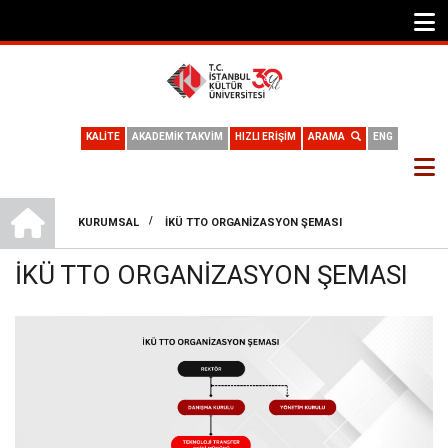
KALİTE
AKADEMİK TAKVİM
HIZLI ERİŞİM
ARAMA
ENG
TEKNOLOJI TRANSFER OFISI
/
KURUMSAL
İKÜ TTO ORGANIZASYON ŞEMASI
SAYFA
İKÜ TTO ORGANIZASYON ŞEMASI
YOLU