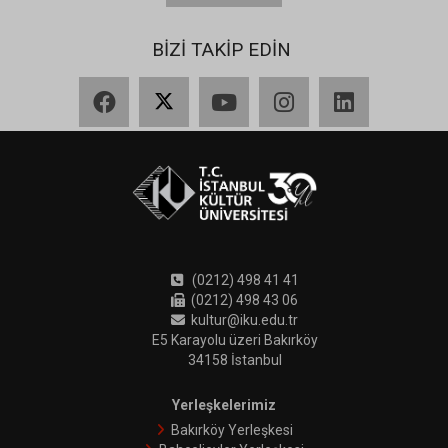
BİZİ TAKİP EDİN
Facebook
X
YouTube
Instagram
LinkedIn
(0212) 498 41 41
(0212) 498 43 06
kultur@iku.edu.tr
E5 Karayolu üzeri Bakırköy
34158 İstanbul
Yerleşkelerimiz
Bakırköy Yerleşkesi