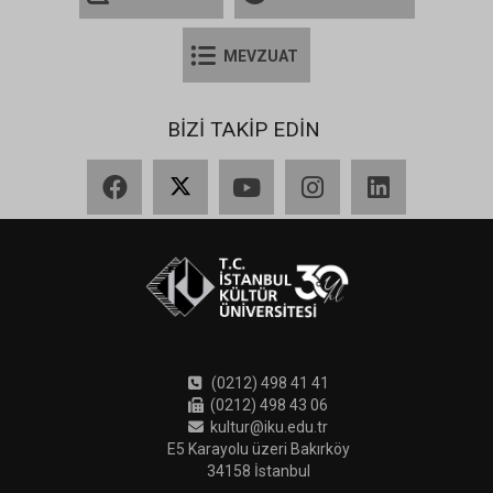
MEVZUAT
BİZİ TAKİP EDİN
Facebook
X
YouTube
Instagram
LinkedIn
(0212) 498 41 41
(0212) 498 43 06
kultur@iku.edu.tr
E5 Karayolu üzeri Bakırköy
34158 İstanbul