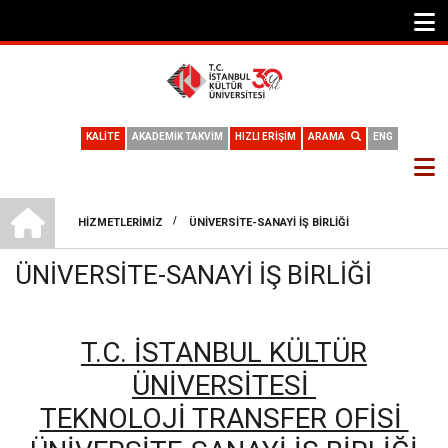
KALİTE
AKADEMİK TAKVİM
HIZLI ERİŞİM
ARAMA
ENG
TEKNOLOJI TRANSFER OFISI
/
HIZMETLERIMIZ
ÜNIVERSITE-SANAYI İŞ BIRLIĞI
SAYFA
ÜNIVERSITE-SANAYI İŞ BIRLIĞI
YOLU
T.C. İSTANBUL KÜLTÜR
ÜNİVERSİTESİ
TEKNOLOJİ TRANSFER OFİSİ